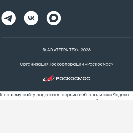
© АО «ТЕРРА ТЕХ», 2026
Организация Госкорпорации «Роскосмос»
К нашему сайту подключен сервис веб-аналитики Яндекс
Метрика, использующий cookie-файлы, чтобы сделать
Ваше пребывание на нем максимально удобным.
Оставаясь на сайте, Вы даете
согласие на обработку
персональных данных
в порядке, указанном в
Политике
конфиденциальности