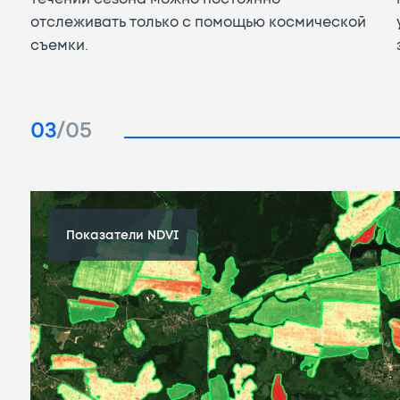
отслеживать только с помощью космической
съемки.
04
/05
Показатели NDVI
Распределение типов сельскохозяйственных
угодий с указанием культур
УСЛОВНЫЕ ОБОЗНАЧЕНИЯ