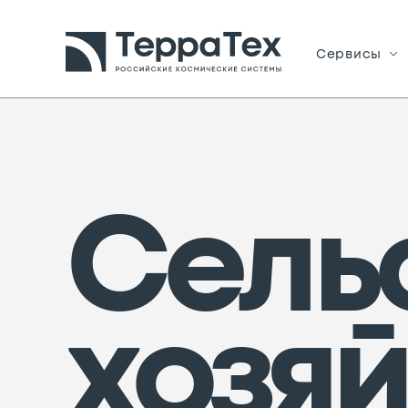
Сервисы
Сель
хозя