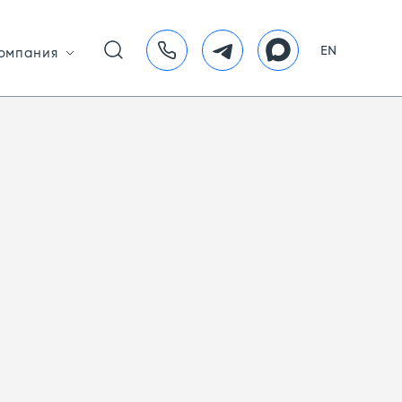
EN
омпания