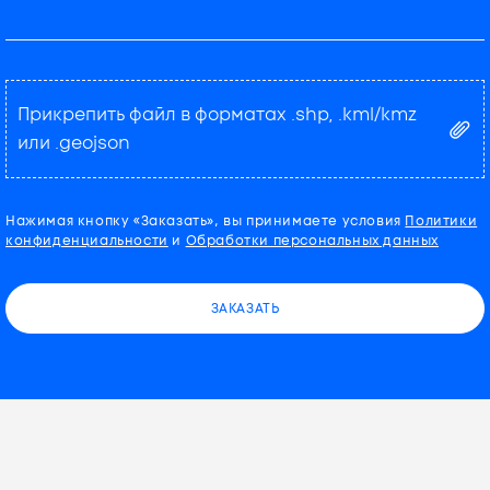
Прикрепить файл в форматах .shp, .kml/kmz
или .geojson
Нажимая кнопку «Заказать», вы принимаете условия
Политики
конфиденциальности
и
Обработки персональных данных
ЗАКАЗАТЬ