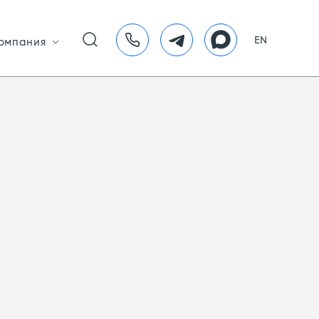
EN
омпания