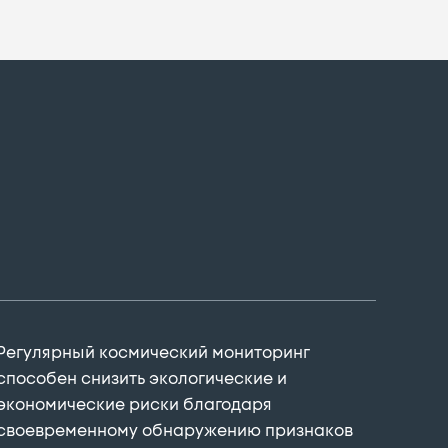
протекающих в районе исследования
процессах. Полученная информация
позволит выявить подверженные рискам
участки инфраструктуры и спроектировать
новые маршруты.
Подробнее
Регулярный космический мониторинг
способен снизить экологические и
экономические риски благодаря
своевременному обнаружению признаков