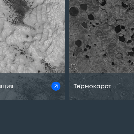
яция
Термокарст