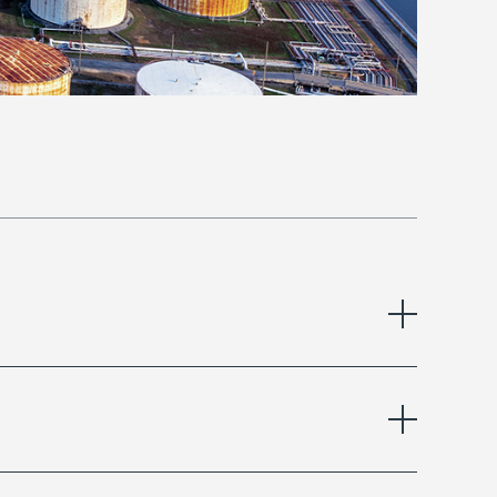
Создание ортофотопланов и мозаик
исследуемой территории полезно в качестве
высокоточной опорной информации при
осуществлении регулярного мониторинга.
Использование методов оптической и