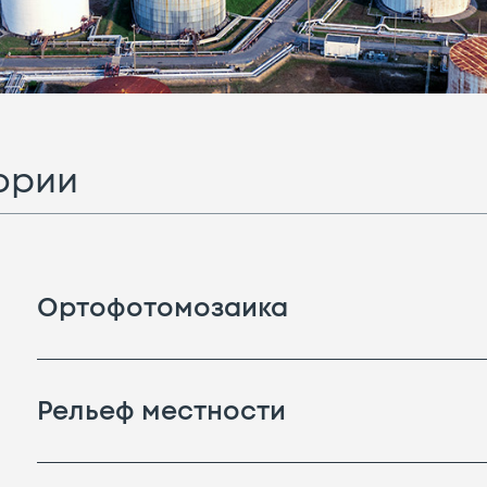
ории
Ортофотомозаика
Рельеф местности