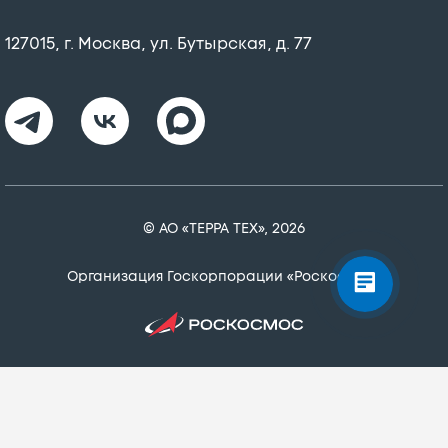
127015, г. Москва, ул. Бутырская, д. 77
© АО «ТЕРРА ТЕХ», 2026
Организация Госкорпорации «Роскосмос»
К нашему сайту подключен сервис веб-аналитики Яндекс
Метрика, использующий cookie-файлы, чтобы сделать
Ваше пребывание на нем максимально удобным.
Оставаясь на сайте, Вы даете
согласие на обработку